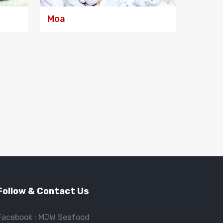
Moa
Follow & Contact Us
Facebook :
MJW Seafood