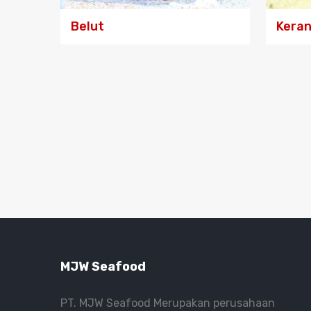
Belut
Kera
MJW Seafood
PT. MJW Seafood Merupakan perusahaan