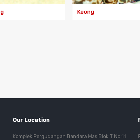
ng
Keong
Our Location
Komplek Pergudangan Bandara Mas Blok T No 11