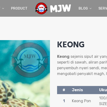
T
PRODUCT
BLOG
SERV
KEONG
Keong
sejenis siput air ya
seperti di sawah, aliran par
penyembuh nyeri sendi, m
mengobati penyakit magh, li
#
Jenis
Uku
100/
1
Keong Pon
SIZE