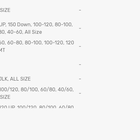
SIZE
-
UP, 150 Down, 100-120, 80-100,
-
0, 40-60, All Size
0, 60-80, 80-100, 100-120, 120
-
 MT
-
JLK, ALL SIZE
-
100/120, 80/100, 60/80, 40/60,
-
SIZE
120 UP, 100/120, 80/100, 60/80,
-
60