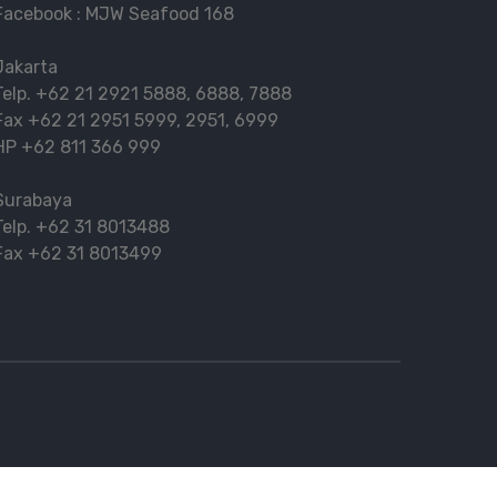
Facebook :
MJW Seafood 168
Jakarta
Telp.
+62 21 2921 5888
,
6888
,
7888
Fax
+62 21 2951 5999
,
2951
,
6999
HP
+62 811 366 999
Surabaya
Telp.
+62 31 8013488
Fax
+62 31 8013499