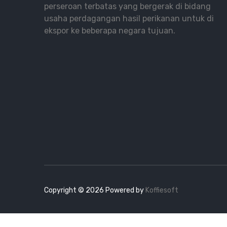
perseroan terbatas yang bergerak di bidang
usaha perdagangan hasil perikanan untuk di
ekspor ke beberapa negara tujuan.
Copyright ©
2026
Powered by
Koffiesoft