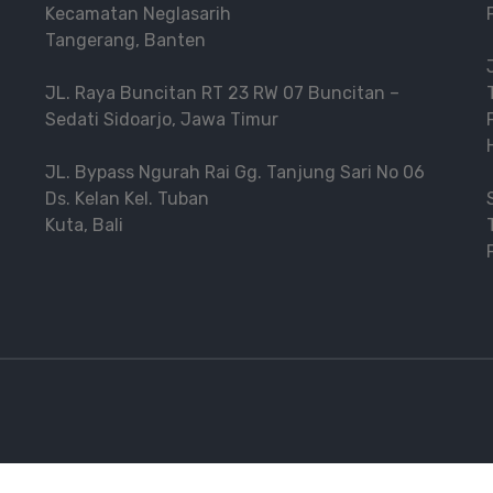
Kecamatan Neglasarih
Tangerang, Banten
JL. Raya Buncitan RT 23 RW 07 Buncitan –
Sedati Sidoarjo, Jawa Timur
JL. Bypass Ngurah Rai Gg. Tanjung Sari No 06
Ds. Kelan Kel. Tuban
Kuta, Bali