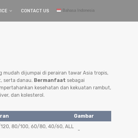
Bahasa Indonesia
ICE
CONTACT US
ng mudah dijumpai di perairan tawar Asia tropis,
it, serta danau.
Bermanfaat
sebagai
empertahankan kesehatan dan kekuatan rambut,
ver, dan kolesterol.
ran
Gambar
120, 80/100, 60/80, 40/60, ALL
-