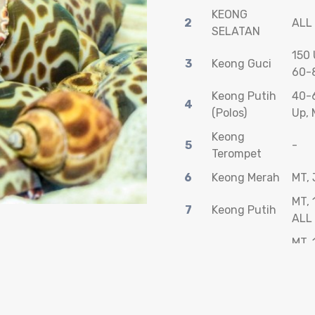
KEONG
2
ALL 
SELATAN
150 
3
Keong Guci
60-8
Keong Putih
40-6
4
(Polos)
Up,
Keong
5
-
Terompet
6
Keong Merah
MT, 
MT, 
7
Keong Putih
ALL 
MT, 
8
Keong Hitam
40/