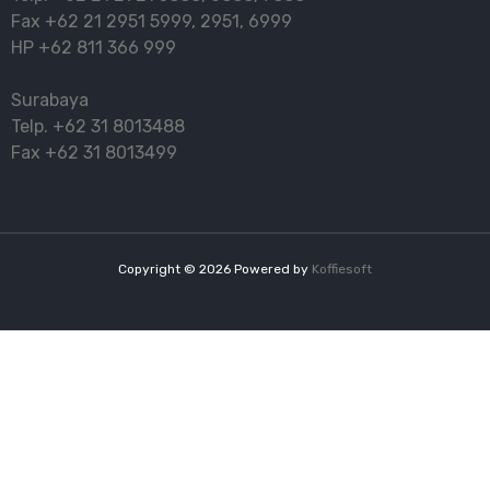
Fax
+62 21 2951 5999
,
2951
,
6999
HP
+62 811 366 999
Surabaya
Telp.
+62 31 8013488
Fax
+62 31 8013499
Copyright ©
2026
Powered by
Koffiesoft