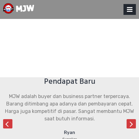
Skip
to
MJW Seafood
Perdagangan Hasil Laut Terbaik
content
MENU
Pendapat Baru
MJW adalah buyer dan business partner terpercaya.
Barang ditimbang apa adanya dan pembayaran cepat.
Harga juga kompetitif di pasar. Sangat membantu MJW
saat butuh informasi.
next
Ryan
Supplier