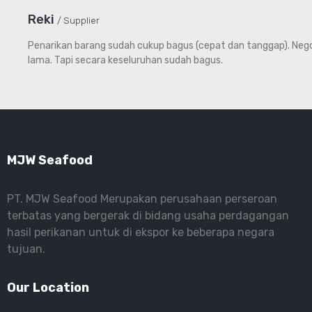
Reki
Supplier
Penarikan barang sudah cukup bagus (cepat dan tanggap). Negos
lama. Tapi secara keseluruhan sudah bagus.
MJW Seafood
PT. MJW Seafood Merupakan perusahaan perseroan
terbatas yang bergerak di bidang usaha perdagangan
hasil perikanan untuk di ekspor ke beberapa negara
tujuan.
Our Location