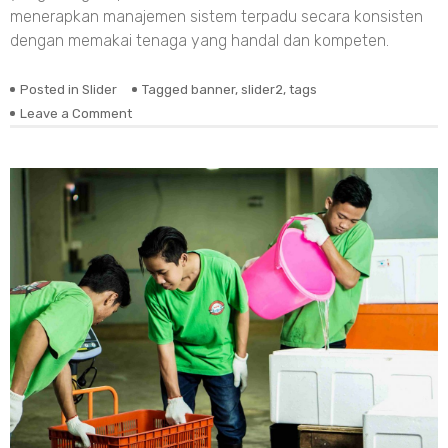
menerapkan manajemen sistem terpadu secara konsisten
dengan memakai tenaga yang handal dan kompeten.
Posted in
Slider
Tagged
banner
,
slider2
,
tags
on
Leave a Comment
Selamat
Datang
di
MJW
Seafood