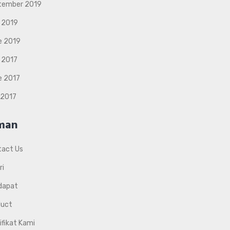
tember 2019
 2019
e 2019
 2017
e 2017
 2017
man
tact Us
ri
dapat
duct
ifikat Kami