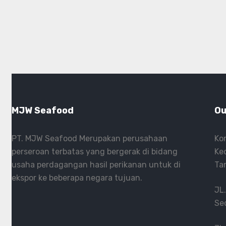
MJW Seafood
Ou
PT. MJW Seafood Merupakan perusahaan
Ko
perseroan terbatas yang bergerak di bidang
Ke
usaha perdagangan hasil perikanan untuk di
Ta
ekspor ke beberapa negara tujuan.
JL
Se