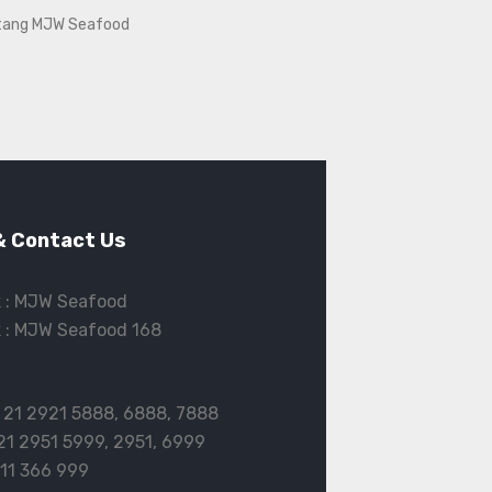
tang MJW Seafood
& Contact Us
 :
MJW Seafood
 :
MJW Seafood 168
 21 2921 5888
,
6888
,
7888
21 2951 5999
,
2951
,
6999
11 366 999