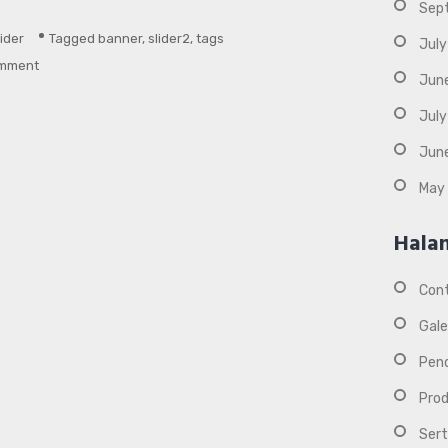
Sep
lider
Tagged
banner
,
slider2
,
tags
July
on
omment
Jun
Selamat
July
Datang
di
Jun
MJW
May
Seafood
Hala
Con
Gale
Pen
Pro
Sert