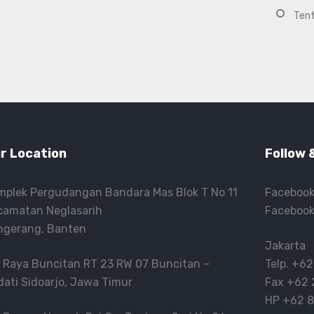
Ten
r Location
Follow 
mplek Pergudangan Bandara Mas Blok T No 11
Facebook
camatan Neglasarih
Facebook
ngerang, Banten
Jakarta
. Raya Buncitan RT 23 RW 07 Buncitan –
Telp.
+62
dati Sidoarjo, Jawa Timur
Fax
+62 
HP
+62 8