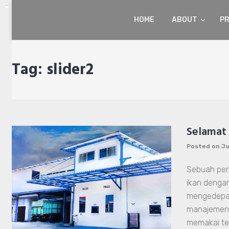
Skip
to
HOME
ABOUT
P
content
Tag:
slider2
Selamat
Posted on
Ju
Sebuah per
ikan dengan
mengedepan
manajemen 
memakai te