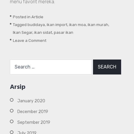
menu favorit mereka.
Posted in
Article
Tagged
budidaya
,
ikan import
,
ikan moa
,
ikan murah
,
Ikan Segar
,
ikan sidat
,
pasar ikan
on
Leave a Comment
Mengenal
Lebih
Search
Dekat
for:
Ikan
Sidat
Arsip
yang
Memiliki
January 2020
Permintaan
Expor
December 2019
Tinggi
September 2019
July 2019