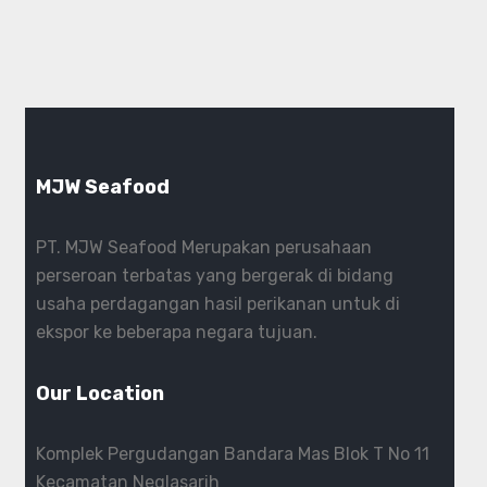
MJW Seafood
PT. MJW Seafood Merupakan perusahaan
perseroan terbatas yang bergerak di bidang
usaha perdagangan hasil perikanan untuk di
ekspor ke beberapa negara tujuan.
Our Location
Komplek Pergudangan Bandara Mas Blok T No 11
Kecamatan Neglasarih