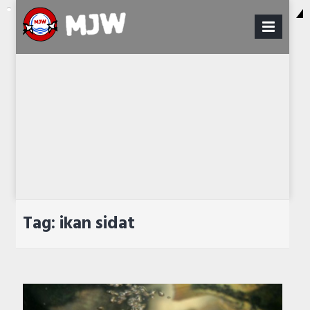
Skip
to
PRI
content
MENU
Tag:
ikan sidat