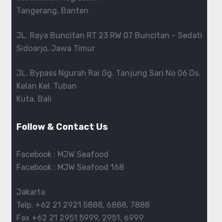
Tangerang, Banten
JL. Raya Buncitan RT 23 RW 07 Buncitan – Sedati
Sidoarjo, Jawa Timur
JL. Bypass Ngurah Rai Gg. Tanjung Sari No 06 Ds.
Kelan Kel. Tuban
Kuta, Bali
Follow & Contact Us
Facebook :
MJW Seafood
Facebook :
MJW Seafood 168
Jakarta
Telp.
+62 21 2921 5888
,
6888
,
7888
Fax
+62 21 2951 5999
,
2951
,
6999