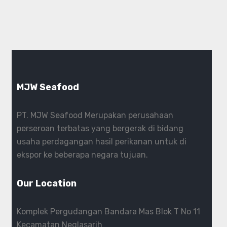
MJW Seafood
PT. MJW Seafood Merupakan perusahaan
perseroan terbatas yang bergerak di bidang
usaha perdagangan hasil perikanan untuk di
ekspor ke beberapa negara tujuan.
Our Location
Komplek Pergudangan Bandara Mas Blok T No 11
Kecamatan Neglasarih