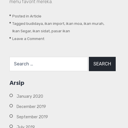
menu favorit mereka.
Posted in
Article
Tagged
budidaya
,
ikan import
,
ikan moa
,
ikan murah
,
Ikan Segar
,
ikan sidat
,
pasar ikan
on
Leave a Comment
Mengenal
Lebih
Search
Dekat
for:
Ikan
Sidat
Arsip
yang
Memiliki
January 2020
Permintaan
Expor
December 2019
Tinggi
September 2019
July 2019