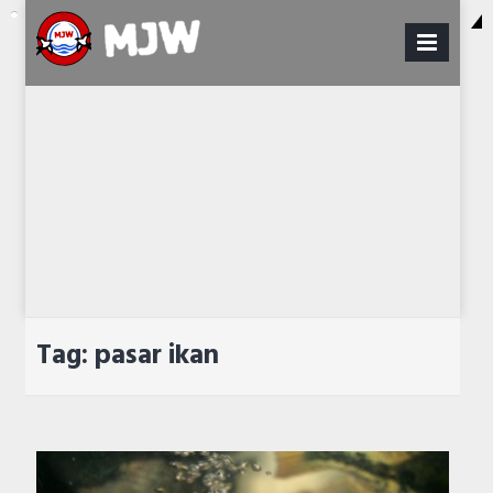
Skip
to
PRI
content
MENU
Tag:
pasar ikan