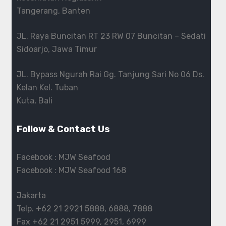
Tangerang, Banten
JL. Raya Buncitan RT 23 RW 07 Buncitan – Sedati
Sidoarjo, Jawa Timur
JL. Bypass Ngurah Rai Gg. Tanjung Sari No 06 Ds.
Kelan Kel. Tuban
Kuta, Bali
Follow & Contact Us
Facebook :
MJW Seafood
Facebook :
MJW Seafood 168
Jakarta
Telp.
+62 21 2921 5888
,
6888
,
7888
Fax
+62 21 2951 5999
,
2951
,
6999